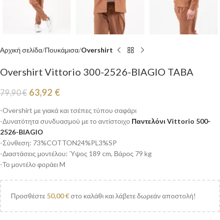
Αρχική σελίδα
Πουκάμισα
Overshirt
Overshirt Vittorio 300-2526-BIAGIO TABA
63,92
€
79,90
€
-Overshirt με γιακά και τσέπες τύπου σαφάρι
-Δυνατότητα συνδυασμού με το αντίστοιχο
Παντελόνι Vittorio 500-
2526-BIAGIO
-Σύνθεση: 73%COTTON24%PL3%SP
-Διαστάσεις μοντέλου: Ύψος 189 cm, Βάρος 79 kg
-Το μοντέλο φοράει M
Προσθέστε
50,00
€
στο καλάθι και λάβετε δωρεάν αποστολή!