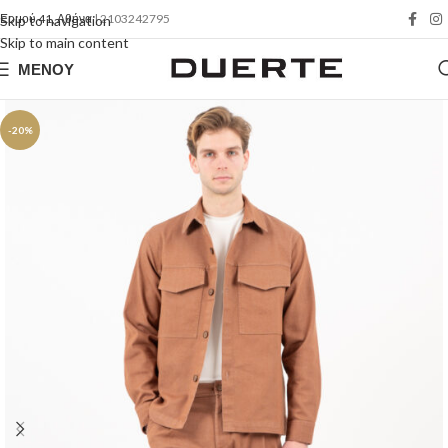
Ερμού 41, Αθήνα
| 2103242795
Skip to navigation
Skip to main content
ΜΕΝΟΎ
-20%