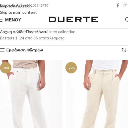
Ερμού 41, Αθήνα
| 2103242795
Skip to navigation
Skip to main content
ΜΕΝΟΎ
Αρχική σελίδα
Παντελόνια
Linen collection
Βλέπετε 1–24 από 35 αποτελέσματα
Εμφάνιση Φίλτρων
-20%
-20%