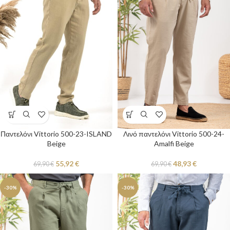
Παντελόνι Vittorio 500-23-ISLAND
Λινό παντελόνι Vittorio 500-24-
Beige
Amalfi Beige
55,92
€
48,93
€
69,90
€
69,90
€
-30%
-30%