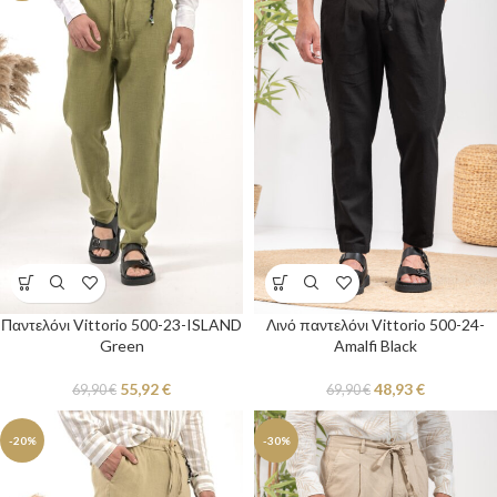
Παντελόνι Vittorio 500-23-ISLAND
Λινό παντελόνι Vittorio 500-24-
Green
Amalfi Black
55,92
€
48,93
€
69,90
€
69,90
€
-20%
-30%