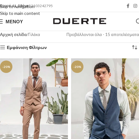
Ερμού 41, Αθήνα
| 2103242795
Skip to navigation
Skip to main content
ΜΕΝΟΎ
Αρχική σελίδα
Γιλέκα
Προβάλλονται όλα - 15 αποτελέσματα
Εμφάνιση Φίλτρων
-20%
-20%