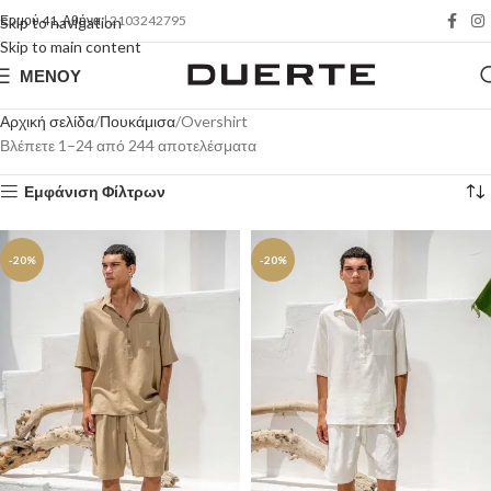
Ερμού 41, Αθήνα
| 2103242795
Skip to navigation
Skip to main content
ΜΕΝΟΎ
Αρχική σελίδα
Πουκάμισα
Overshirt
Βλέπετε 1–24 από 244 αποτελέσματα
Εμφάνιση Φίλτρων
-20%
-20%