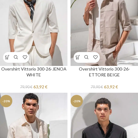
Overshirt Vittorio 300-26-JENOA
Overshirt Vittorio 300-26-
WHITE
ETTORE BEIGE
63,92
€
63,92
€
79,90
€
79,90
€
-20%
-20%