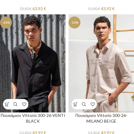
63,92
€
43,92
€
79,90
€
54,90
€
-20%
-20%
Πουκάμισο Vittorio 300-26-VENTI
Πουκάμισο Vittorio 300-26-
BLACK
MILANO BEIGE
43,92
€
43,92
€
54,90
€
54,90
€