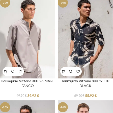
-20%
-20%
Πουκαμίσα Vittorio 300-26-MARE
Πουκάμισο Vittorio 800-26-018
FANCO
BLACK
39,92
€
55,92
€
49,90
€
69,90
€
-20%
-20%