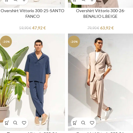
Overshirt Vittorio 300-25-SANTO
Overshirt Vittorio 300-26-
FANCO
BENALIO L.BEIGE
47,92
€
63,92
€
59,90
€
79,90
€
-20%
-20%