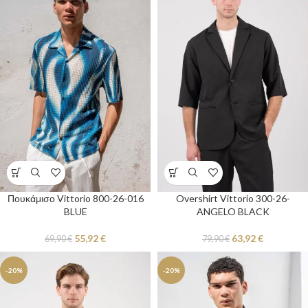
Πουκάμισο Vittorio 800-26-016
Overshirt Vittorio 300-26-
BLUE
ANGELO BLACK
55,92
€
63,92
€
69,90
€
79,90
€
-20%
-20%