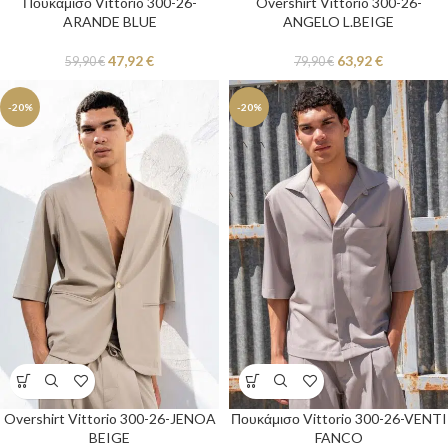
Πουκαμισο Vittorio 300-26-
Overshirt Vittorio 300-26-
ARANDE BLUE
ANGELO L.BEIGE
47,92
€
63,92
€
59,90
€
79,90
€
-20%
-20%
Overshirt Vittorio 300-26-JENOA
Πουκάμισο Vittorio 300-26-VENTI
BEIGE
FANCO