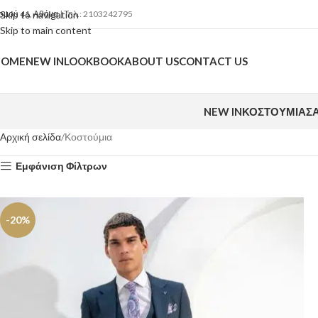
ρμού 41, Αθήνα
Skip to navigation
| Τηλ.: 2103242795
Skip to main content
HOME
NEW IN
LOOKBOOK
ABOUT US
CONTACT US
NEW IN
ΚΟΣΤΟΎΜΙΑ
Σ
Αρχική σελίδα
Κοστούμια
Εμφάνιση Φίλτρων
-20%