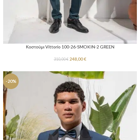
Κοστούμι Vittorio 100-26-SMOKIN-2 GREEN
248,00
€
310,00
€
-20%