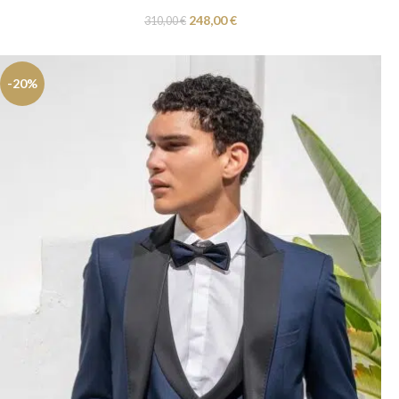
248,00
€
310,00
€
-20%