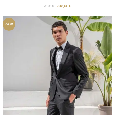
248,00
€
310,00
€
-20%