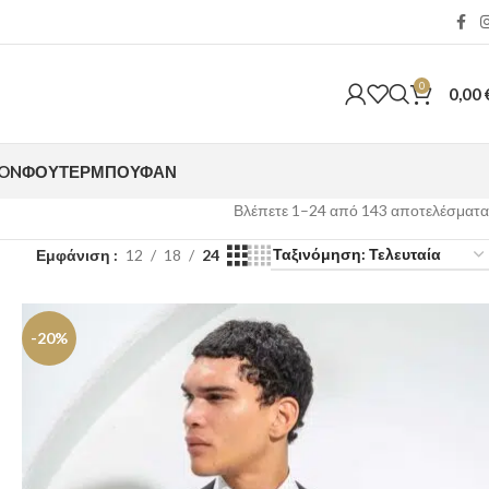
0
0,00
ION
ΦΟΎΤΕΡ
ΜΠΟΥΦΆΝ
Βλέπετε 1–24 από 143 αποτελέσματα
Εμφάνιση
12
18
24
-20%