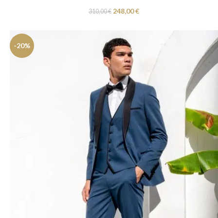
248,00
€
310,00
€
-20%