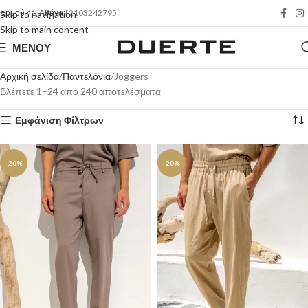
Ερμού 41, Αθήνα
| 2103242795
Skip to navigation
Skip to main content
ΜΕΝΟΎ
Αρχική σελίδα
Παντελόνια
Joggers
Βλέπετε 1–24 από 240 αποτελέσματα
Εμφάνιση Φίλτρων
-20%
-20%