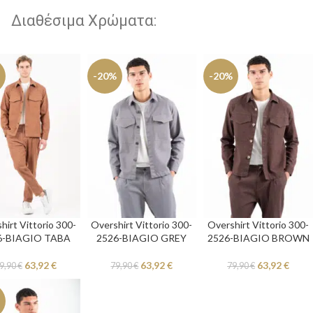
Διαθέσιμα Χρώματα:
-20%
-20%
hirt Vittorio 300-
Overshirt Vittorio 300-
Overshirt Vittorio 300-
6-BIAGIO TABA
2526-BIAGIO GREY
2526-BIAGIO BROWN
63,92
€
63,92
€
63,92
€
9,90
€
79,90
€
79,90
€