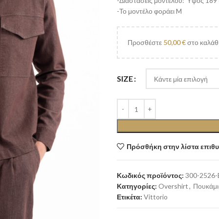
-Διαστάσεις μοντέλου: Ύψος 189 
-Το μοντέλο φοράει M
Προσθέστε
50,00
€
στο καλάθι
SIZE
Πρόσθήκη στην λίστα επιθ
Κωδικός προϊόντος:
300-2526
Κατηγορίες:
Overshirt
,
Πουκάμ
Ετικέτα:
Vittorio