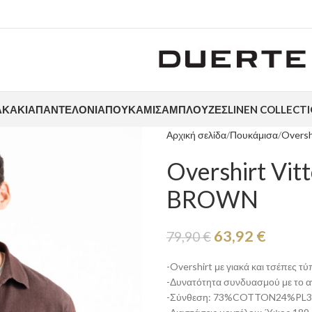
ΑΚΆΚΙΑ
ΠΑΝΤΕΛΌΝΙΑ
ΠΟΥΚΆΜΙΣΑ
ΜΠΛΟΎΖΕΣ
LINEN COLLECT
Αρχική σελίδα
Πουκάμισα
Oversh
Overshirt Vi
BROWN
63,92
€
79,90
€
-Overshirt με γιακά και τσέπες τ
-Δυνατότητα συνδυασμού με το α
-Σύνθεση: 73%COTTON24%PL