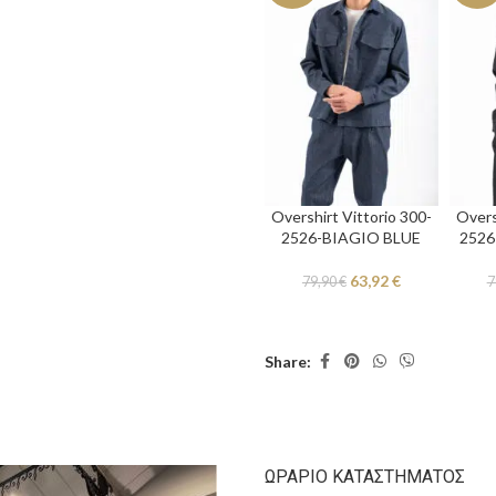
Overshirt Vittorio 300-
Overs
2526-BIAGIO BLUE
2526
63,92
€
79,90
€
7
Share:
ΩΡΆΡΙΟ ΚΑΤΑΣΤΉΜΑΤΟΣ