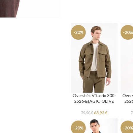
-20%
-20%
Overshirt Vittorio 300-
Overs
2526-BIAGIO OLIVE
252
63,92
€
79,90
€
7
-20%
-20%