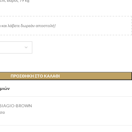
cm, Βάρος 79 kg
 και λάβετε δωρεάν αποστολή!
ΠΡΟΣΘΉΚΗ ΣΤΟ ΚΑΛΆΘΙ
υμιών
-BIAGIO-BROWN
ισα