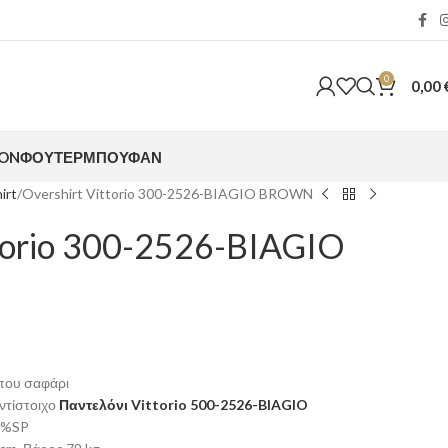
0
0,00
ION
ΦΟΎΤΕΡ
ΜΠΟΥΦΆΝ
irt
Overshirt Vittorio 300-2526-BIAGIO BROWN
ttorio 300-2526-BIAGIO
ύπου σαφάρι
ντίστοιχο
Παντελόνι Vittorio 500-2526-BIAGIO
3%SP