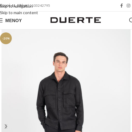
Ερμού 41, Αθήνα
| 2103242795
Skip to navigation
Skip to main content
ΜΕΝΟΎ
-20%