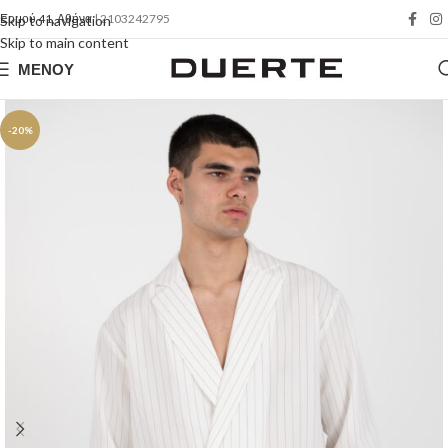
Ερμού 41, Αθήνα
| 2103242795
Skip to navigation
Skip to main content
ΜΕΝΟΎ
-20%