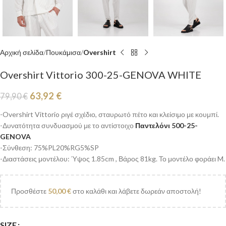
Αρχική σελίδα
Πουκάμισα
Overshirt
Overshirt Vittorio 300-25-GENOVA WHITE
63,92
€
79,90
€
-Overshirt Vittorio ριγέ σχέδιο, σταυρωτό πέτο και κλείσιμο με κουμπί.
-Δυνατότητα συνδυασμού με το αντίστοιχο
Παντελόνι 500-25-
GENOVA
-Σύνθεση: 75%PL20%RG5%SP
-Διαστάσεις μοντέλου: Ύψος 1.85cm , Βάρος 81kg. Το μοντέλο φοράει M.
Προσθέστε
50,00
€
στο καλάθι και λάβετε δωρεάν αποστολή!
SIZE