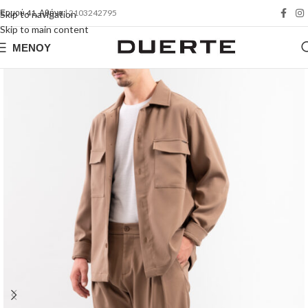
Ερμού 41, Αθήνα
| 2103242795
Skip to navigation
Skip to main content
ΜΕΝΟΎ