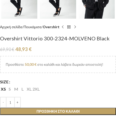
Αρχική σελίδα
Πουκάμισα
Overshirt
Overshirt Vittorio 300-2324-MOLVENO Black
48,93
€
69,90
€
Προσθέστε
50,00
€
στο καλάθι και λάβετε δωρεάν αποστολή!
SIZE
XS
S
M
L
XL
2XL
ΠΡΟΣΘΉΚΗ ΣΤΟ ΚΑΛΆΘΙ