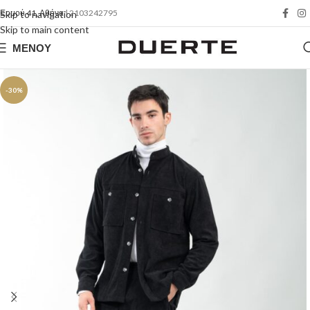
Ερμού 41, Αθήνα
| 2103242795
Skip to navigation
Skip to main content
ΜΕΝΟΎ
-30%