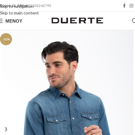
Ερμού 41, Αθήνα
| 2103242795
Skip to navigation
Skip to main content
ΜΕΝΟΎ
-30%