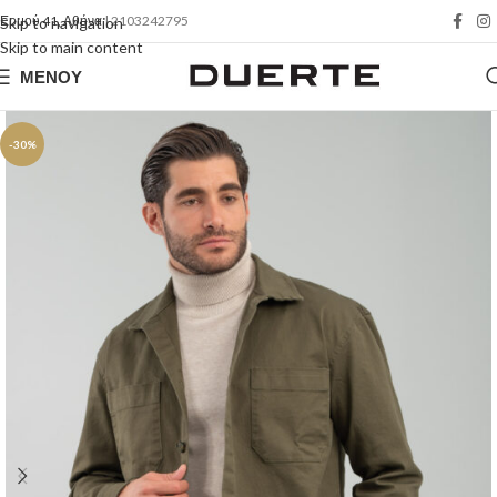
Ερμού 41, Αθήνα
| 2103242795
Skip to navigation
Skip to main content
ΜΕΝΟΎ
-30%