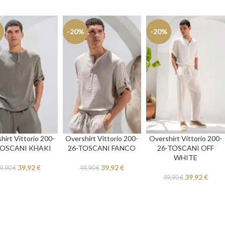
-20%
-20%
hirt Vittorio 200-
Overshirt Vittorio 200-
Overshirt Vittorio 200-
TOSCANI KHAKI
26-TOSCANI FANCO
26-TOSCANI OFF
WHITE
39,92
€
39,92
€
9,90
€
49,90
€
39,92
€
49,90
€