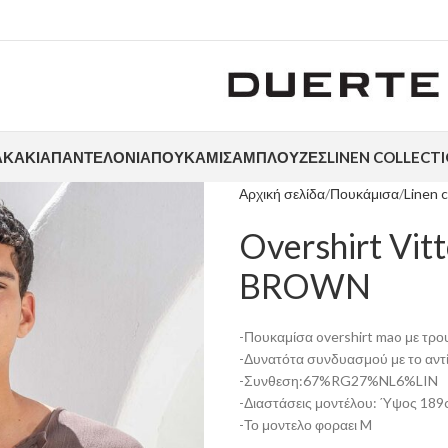
ΑΚΆΚΙΑ
ΠΑΝΤΕΛΌΝΙΑ
ΠΟΥΚΆΜΙΣΑ
ΜΠΛΟΎΖΕΣ
LINEN COLLECT
Αρχική σελίδα
Πουκάμισα
Linen c
Overshirt Vi
BROWN
-Πουκαμίσα overshirt mao με τρο
-Δυνατότα συνδυασμού με το αντ
-Συνθεση:67%RG27%NL6%LIN
-Διαστάσεις μοντέλου: Ύψος 189c
-Το μοντελο φοραει M