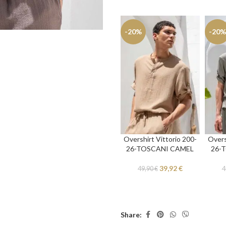
-20%
-20%
Overshirt Vittorio 200-
Overs
26-TOSCANI CAMEL
26-
39,92
€
49,90
€
4
Share: