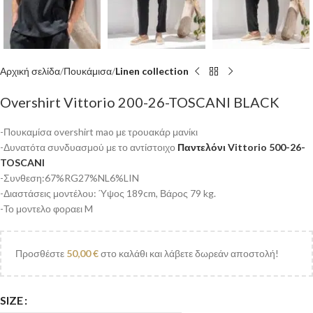
Αρχική σελίδα
Πουκάμισα
Linen collection
Overshirt Vittorio 200-26-TOSCANI BLACK
-Πουκαμίσα overshirt mao με τρουακάρ μανίκι
-Δυνατότα συνδυασμού με το αντίστοιχο
Παντελόνι Vittorio 500-26-
TOSCANI
-Συνθεση:67%RG27%NL6%LIN
-Διαστάσεις μοντέλου: Ύψος 189cm, Βάρος 79 kg.
-Το μοντελο φοραει M
Προσθέστε
50,00
€
στο καλάθι και λάβετε δωρεάν αποστολή!
SIZE