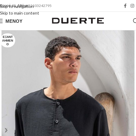
Ερμού 41, Αθήνα
| 2103242795
Skip to navigation
Skip to main content
ΜΕΝΟΎ
ΕΞΑΝΤ
ΛΗΜΈΝ
Ο