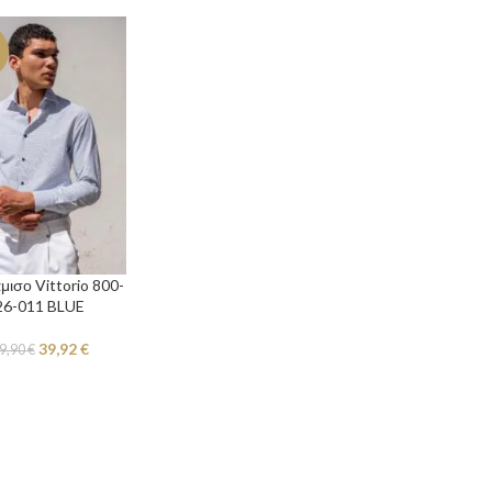
ισο Vittorio 800-
26-011 BLUE
39,92
€
9,90
€