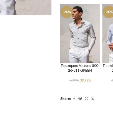
-20%
-20%
Πουκάμισο Vittorio 800-
Πουκάμ
26-011 GREEN
39,92
€
49,90
€
4
Share: