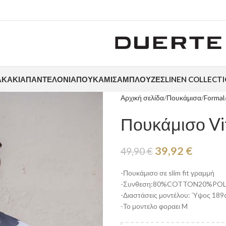
ΑΚΆΚΙΑ
ΠΑΝΤΕΛΌΝΙΑ
ΠΟΥΚΆΜΙΣΑ
ΜΠΛΟΎΖΕΣ
LINEN COLLECT
Αρχική σελίδα
Πουκάμισα
Formal
Πουκάμισο Vi
39,92
€
49,90
€
-Πουκάμισο σε slim fit γραμμή
-Συνθεση:80%COTTON20%POL
-Διαστάσεις μοντέλου: Ύψος 189c
-Το μοντελο φοραει M