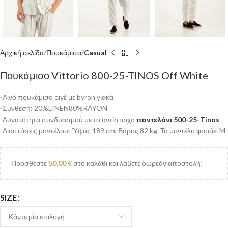
Αρχική σελίδα
Πουκάμισα
Casual
Πουκάμισο Vittorio 800-25-TINOS Off White
-Λινό πουκάμισο ριγέ με byron γιακά
-Σύνθεση: 20%LINEN80%RAYON
-Δυνατότητα συνδυασμού με το αντίστοιχο
παντελόνι 500-25-Tinos
-Διαστάσεις μοντέλου: Ύψος 189 cm, Βάρος 82 kg. Το μοντέλο φοράει M
Προσθέστε
50,00
€
στο καλάθι και λάβετε δωρεάν αποστολή!
SIZE