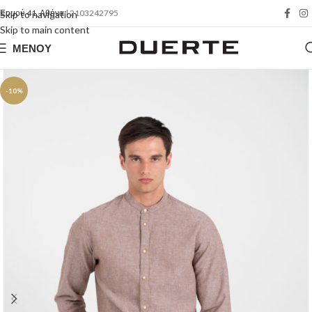
Ερμού 41, Αθήνα
| 2103242795
Skip to navigation
Skip to main content
ΜΕΝΟΎ
-10%