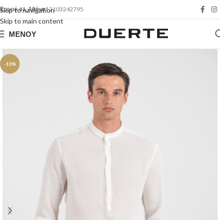
Ερμού 41, Αθήνα
| 2103242795
Skip to navigation
Skip to main content
ΜΕΝΟΎ
-10%