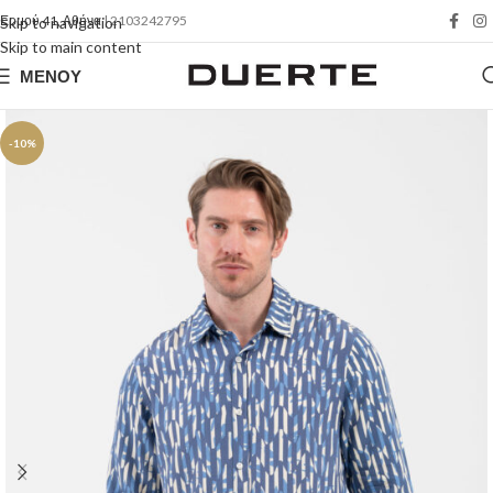
Ερμού 41, Αθήνα
| 2103242795
Skip to navigation
Skip to main content
ΜΕΝΟΎ
-10%