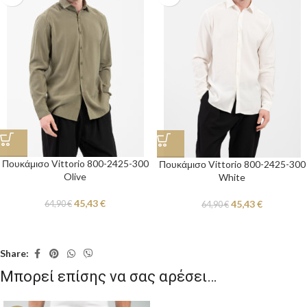
Πουκάμισο Vittorio 800-2425-300
Πουκάμισο Vittorio 800-2425-300
Olive
White
45,43
€
45,43
€
64,90
€
64,90
€
Share:
Μπορεί επίσης να σας αρέσει…