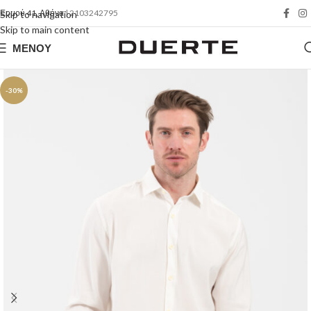
Ερμού 41, Αθήνα
| 2103242795
Skip to navigation
Skip to main content
ΜΕΝΟΎ
-30%