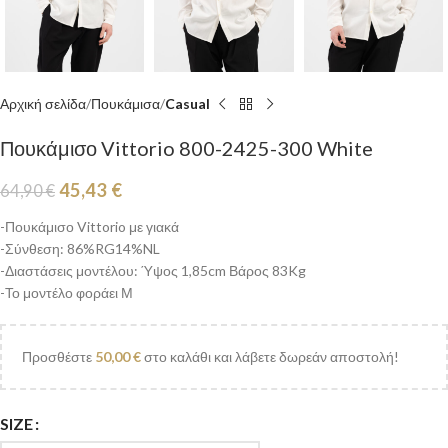
Αρχική σελίδα
Πουκάμισα
Casual
Πουκάμισο Vittorio 800-2425-300 White
45,43
€
64,90
€
-Πουκάμισο Vittorio με γιακά
-Σύνθεση: 86%RG14%NL
-Διαστάσεις μοντέλου: Ύψος 1,85cm Βάρος 83Kg
-Το μοντέλο φοράει Μ
Προσθέστε
50,00
€
στο καλάθι και λάβετε δωρεάν αποστολή!
SIZE