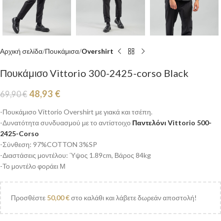
Αρχική σελίδα
Πουκάμισα
Overshirt
Πουκάμισο Vittorio 300-2425-corso Black
48,93
€
69,90
€
-Πουκάμισο Vittorio Overshirt με γιακά και τσέπη.
-Δυνατότητα συνδυασμού με το αντίστοιχο
Παντελόνι Vittorio 500-
2425-Corso
-Σύνθεση: 97%COTTON 3%SP
-Διαστάσεις μοντέλου: Ύψος 1.89cm, Βάρος 84kg
-Το μοντέλο φοράει Μ
Προσθέστε
50,00
€
στο καλάθι και λάβετε δωρεάν αποστολή!