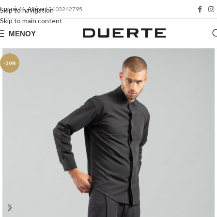
Ερμού 41, Αθήνα
| 2103242795
Skip to navigation
Skip to main content
ΜΕΝΟΎ
-30%