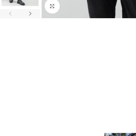
Κλικ για μεγέθυνση