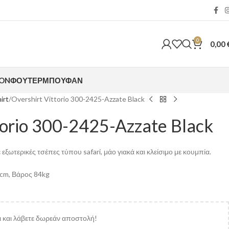
0
0,00
ION
ΦΟΎΤΕΡ
ΜΠΟΥΦΆΝ
irt
Overshirt Vittorio 300-2425-Azzate Black
torio 300-2425-Azzate Black
 εξωτερικές τσέπες τύπου safari, μάο γιακά και κλείσιμο με κουμπία.
9cm, Βάρος 84kg
 και λάβετε δωρεάν αποστολή!