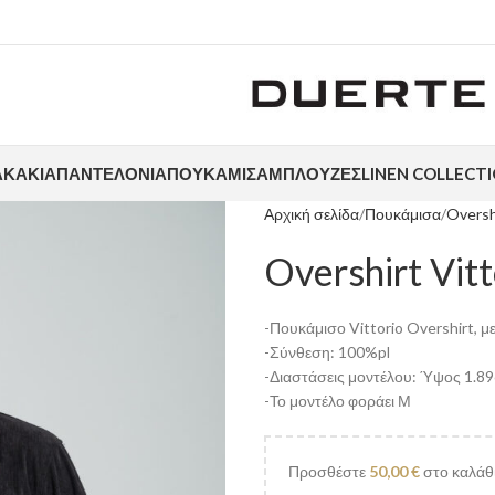
ΑΚΆΚΙΑ
ΠΑΝΤΕΛΌΝΙΑ
ΠΟΥΚΆΜΙΣΑ
ΜΠΛΟΎΖΕΣ
LINEN COLLECT
Αρχική σελίδα
Πουκάμισα
Oversh
Overshirt Vit
-Πουκάμισο Vittorio Overshirt, με
-Σύνθεση: 100%pl
-Διαστάσεις μοντέλου: Ύψος 1.8
-Το μοντέλο φοράει Μ
Προσθέστε
50,00
€
στο καλάθι