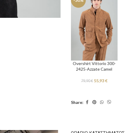
-30%
Overshirt Vittorio 300-
2425-Azzate Camel
55,93
€
79,90
€
Share: