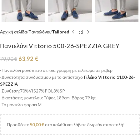
Αρχική σελίδα
Παντελόνια
Tailored
Παντελόνι Vittorio 500-26-SPEZZIA GREY
63,92
€
79,90
€
-Παντελόνι μονόπιετο σε ίσια γραμμή με τελείωμα σε ρεβέρ
-Δυνατότητα συνδυασμου με το αντίστοιχο
Γιλέκο Vittorio 1100-26-
SPEZZIA
-Συνθεση:70%VIS27%POL3%SP
-Διαστάσεις μοντέλου: Ύψος 189cm, Βάρος 79 kg.
-Το μοντελο φοραει M
Προσθέστε
50,00
€
στο καλάθι και λάβετε δωρεάν αποστολή!