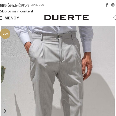
Ερμού 41, Αθήνα
| 2103242795
Skip to navigation
Skip to main content
ΜΕΝΟΎ
-20%