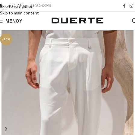
Ερμού 41, Αθήνα
| 2103242795
Skip to navigation
Skip to main content
ΜΕΝΟΎ
-20%