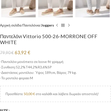
Αρχική σελίδα
Παντελόνια
Joggers
Παντελόνι Vittorio 500-26-MORRONE OFF
WHITE
63,92
€
79,90
€
-Παντελόνι μονόπιετο σε loose fit γραμμή
-Συνθεση:52,2%T44,2%R3,6%SP
-Διαστάσεις μοντέλου: Ύψος 189cm, Βάρος 79 kg.
-Το μοντελο φοραει M
Προσθέστε
50,00
€
στο καλάθι και λάβετε δωρεάν αποστολή!
SIZE