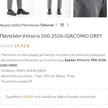
Αρχική σελίδα
Παντελόνια
Tailored
Παντελόνι Vittorio 500-2526-GIACOMO GREY
59,92
€
74,90
€
-Παντελόνι σε ίσια γραμμή με λάστιχο στη μέση για καλύτερη εφαρμογή
-Δυνατότητα συνδυασμού με το αντίστοιχο
Σακάκι Vittorio 900-2526-
GIACOMO
-Σύνθεση:78%PL18%RG4%SP
-Διαστάσεις μοντέλου: Ύψος 189 cm, Βάρος 79 kg
-Το μοντέλο φοράει Μ
Προσθέστε
50,00
€
στο καλάθι και λάβετε δωρεάν αποστολή!