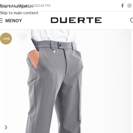
Ερμού 41, Αθήνα
| 2103242795
Skip to navigation
Skip to main content
ΜΕΝΟΎ
-20%