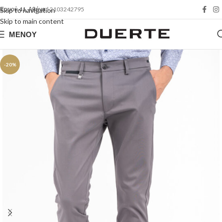
Ερμού 41, Αθήνα
| 2103242795
Skip to navigation
Skip to main content
ΜΕΝΟΎ
-20%