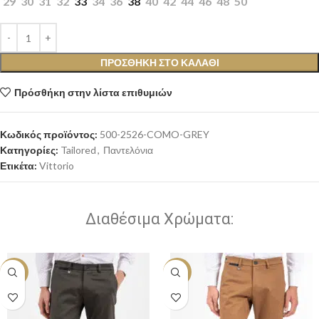
29
30
31
32
33
34
36
38
40
42
44
46
48
50
ΠΡΟΣΘΉΚΗ ΣΤΟ ΚΑΛΆΘΙ
Πρόσθήκη στην λίστα επιθυμιών
Κωδικός προϊόντος:
500-2526-COMO-GREY
Κατηγορίες:
Tailored
,
Παντελόνια
Ετικέτα:
Vittorio
Διαθέσιμα Χρώματα:
-20%
-20%