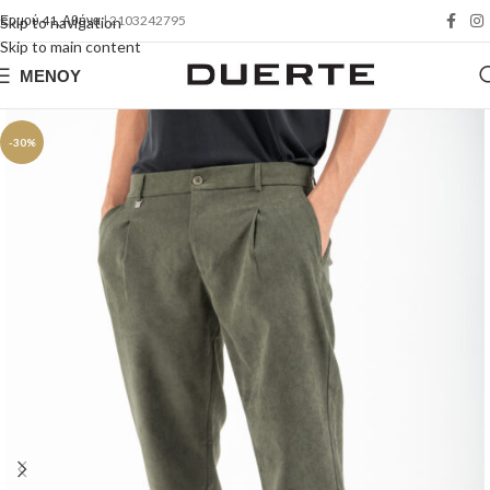
Ερμού 41, Αθήνα
| 2103242795
Skip to navigation
Skip to main content
ΜΕΝΟΎ
-30%