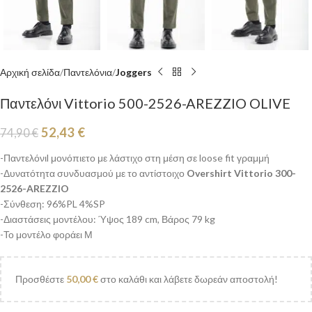
Αρχική σελίδα
Παντελόνια
Joggers
Παντελόνι Vittorio 500-2526-AREZZIO OLIVE
52,43
€
74,90
€
-Παντελόνιl μονόπιετο με λάστιχο στη μέση σε loose fit γραμμή
-Δυνατότητα συνδυασμού με το αντίστοιχο
Overshirt Vittorio 300-
2526-AREZZIO
-Σύνθεση: 96%PL 4%SP
-Διαστάσεις μοντέλου: Ύψος 189 cm, Βάρος 79 kg
-Το μοντέλο φοράει Μ
Προσθέστε
50,00
€
στο καλάθι και λάβετε δωρεάν αποστολή!