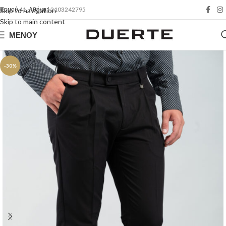
Ερμού 41, Αθήνα
| 2103242795
Skip to navigation
Skip to main content
ΜΕΝΟΎ
-30%