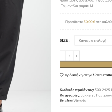
-Διαστάσεις μοντέλου: Ύψος 1.85
-Το μοντέλο φοράει M
Προσθέστε
50,00
€
στο καλάθι
SIZE
Πρόσθήκη στην λίστα επιθ
Κωδικός προϊόντος:
500-2425-
Κατηγορίες:
Joggers
,
Παντελόνι
Ετικέτα:
Vittorio