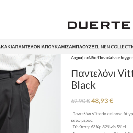
ΑΚΆΚΙΑ
ΠΑΝΤΕΛΌΝΙΑ
ΠΟΥΚΆΜΙΣΑ
ΜΠΛΟΎΖΕΣ
LINEN COLLECT
Αρχική σελίδα
Παντελόνια
Jogger
Παντελόνι Vi
Black
48,93
€
69,90
€
-Παντελόνι Vittorio σε loose fit 
κάτω μέρος.
-Σύνθεση: 63%p 32%vis 5%el