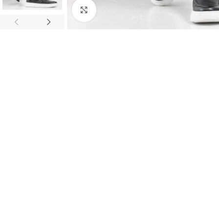
Κλικ για μεγέθυνση