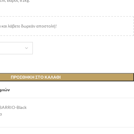
cm, Βάρος 81kg.
 και λάβετε δωρεάν αποστολή!
ΠΡΟΣΘΉΚΗ ΣΤΟ ΚΑΛΆΘΙ
υμιών
BARRIO-Black
α