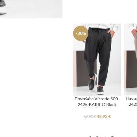
-30%
Παντε
Παντελόνι Vittorio 500-
242
2425-BARRIO Black
48,93
€
69,90
€