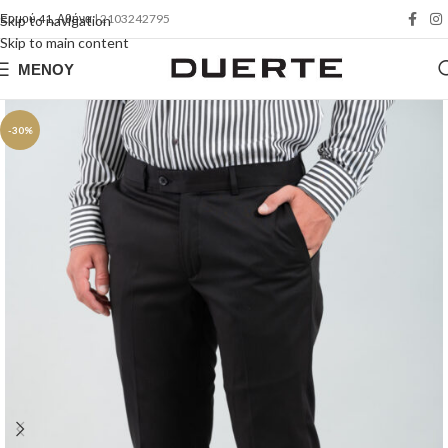
Ερμού 41, Αθήνα
| 2103242795
Skip to navigation
Skip to main content
ΜΕΝΟΎ
-30%