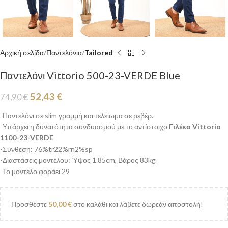
Αρχική σελίδα
Παντελόνια
Tailored
Παντελόνι Vittorio 500-23-VERDE Blue
52,43
€
74,90
€
-Παντελόνι σε slim γραμμή και τελείωμα σε ρεβέρ.
-Υπάρχει η δυνατότητα συνδυασμού με το αντίστοιχο
Γιλέκο Vittorio
1100-23-VERDE
-Σύνθεση: 76%tr22%rn2%sp
-Διαστάσεις μοντέλου: Ύψος 1.85cm, Βάρος 83kg
-Το μοντέλο φοράει 29
Προσθέστε
50,00
€
στο καλάθι και λάβετε δωρεάν αποστολή!