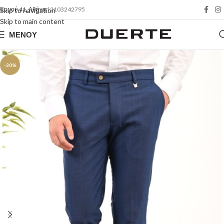
Ερμού 41, Αθήνα
| 2103242795
Skip to navigation
Skip to main content
ΜΕΝΟΎ
-30%