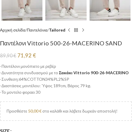
Αρχική σελίδα
Παντελόνια
Tailored
Παντέλονι Vittorio 500-26-MACERINO SAND
71,92
€
89,90
€
-Παντέλονι μονόπιετο με ρεβέρ
-Δυνατότητα συνδυασμού με το
Σακάκι Vittorio 900-26-MACERINO
-Συνθεση:64%COTTON34%PL2%SP
-Διαστάσεις μοντέλου: Ύψος 189cm, Βάρος 79 kg.
-Το μοντελο φοραει 30
Προσθέστε
50,00
€
στο καλάθι και λάβετε δωρεάν αποστολή!
SIZE