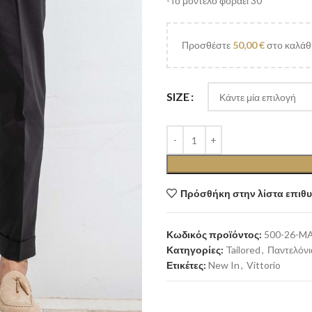
-Το μοντελο φοραει 30
Προσθέστε
50,00
€
στο καλάθι
SIZE
Πρόσθήκη στην λίστα επιθ
Κωδικός προϊόντος:
500-26-M
Κατηγορίες:
Tailored
,
Παντελόνι
Ετικέτες:
New In
,
Vittorio