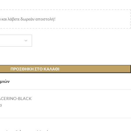
 και λάβετε δωρεάν αποστολή!
ΠΡΟΣΘΉΚΗ ΣΤΟ ΚΑΛΆΘΙ
υμιών
ACERINO-BLACK
α