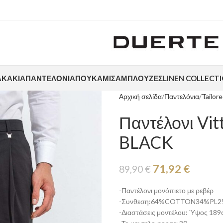
ΑΚΆΚΙΑ
ΠΑΝΤΕΛΌΝΙΑ
ΠΟΥΚΆΜΙΣΑ
ΜΠΛΟΎΖΕΣ
LINEN COLLECT
Αρχική σελίδα
Παντελόνια
Tailor
Παντέλονι Vi
BLACK
71,92
€
89,90
€
-Παντέλονι μονόπιετο με ρεβέρ
-Συνθεση:64%COTTON34%PL2
-Διαστάσεις μοντέλου: Ύψος 189c