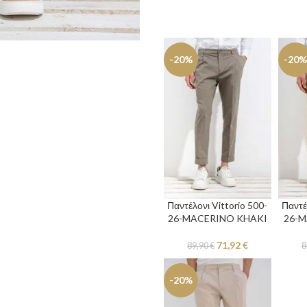
-20%
-20%
Παντέλονι Vittorio 500-
Παντέ
26-MACERINO KHAKI
26-M
71,92
€
89,90
€
8
-20%