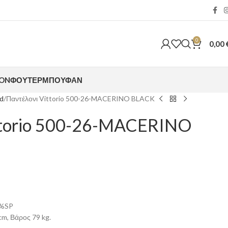
0
0,00
ION
ΦΟΎΤΕΡ
ΜΠΟΥΦΆΝ
ed
Παντέλονι Vittorio 500-26-MACERINO BLACK
ttorio 500-26-MACERINO
%SP
m, Βάρος 79 kg.