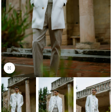
Κλικ για μεγέθυνση