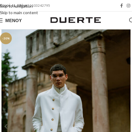
Ερμού 41, Αθήνα
| 2103242795
Skip to navigation
Skip to main content
ΜΕΝΟΎ
-30%