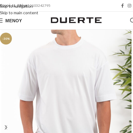
Ερμού 41, Αθήνα
| 2103242795
Skip to navigation
Skip to main content
ΜΕΝΟΎ
-30%