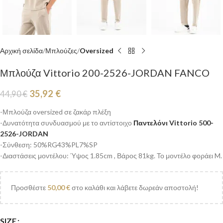
Αρχική σελίδα
Μπλούζες
Oversized
Μπλούζα Vittorio 200-2526-JORDAN FANCO
35,92
€
44,90
€
-Μπλούζα oversized σε ζακάρ πλέξη
-Δυνατότητα συνδυασμού με το αντίστοιχο
Παντελόνι Vittorio 500-
2526-JORDAN
-Σύνθεση: 50%RG43%PL7%SP
-Διαστάσεις μοντέλου: Ύψος 1.85cm , Βάρος 81kg. Το μοντέλο φοράει M.
Προσθέστε
50,00
€
στο καλάθι και λάβετε δωρεάν αποστολή!
SIZE