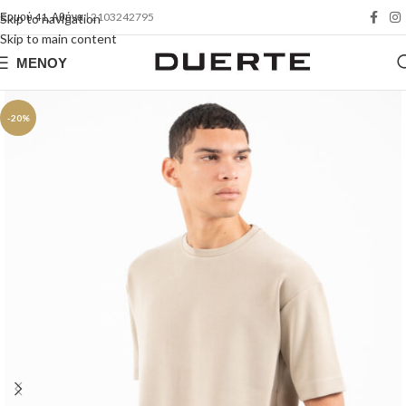
Ερμού 41, Αθήνα
| 2103242795
Skip to navigation
Skip to main content
ΜΕΝΟΎ
-20%