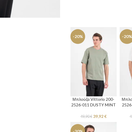
-20%
-20%
Μπλούζα Vittorio 200-
Μπλού
2526-011 DUSTY MINT
2526
39,92
€
49,90
€
4
-20%