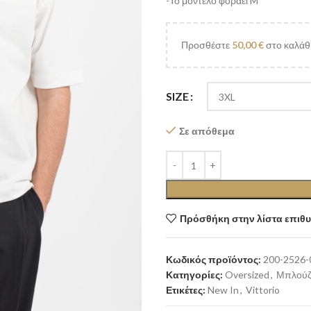
-Το μοντέλο φοράει M
Προσθέστε
50,00
€
στο καλάθι
SIZE
Σε απόθεμα
Πρόσθήκη στην λίστα επιθ
Κωδικός προϊόντος:
200-2526
Κατηγορίες:
Oversized
,
Μπλούζ
Ετικέτες:
New In
,
Vittorio