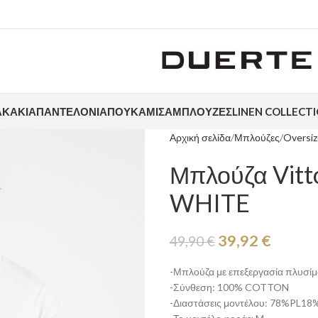
ΑΚΆΚΙΑ
ΠΑΝΤΕΛΌΝΙΑ
ΠΟΥΚΆΜΙΣΑ
ΜΠΛΟΎΖΕΣ
LINEN COLLECT
Αρχική σελίδα
Μπλούζες
Oversi
Μπλούζα Vitt
WHITE
39,92
€
49,90
€
-Μπλούζα με επεξεργασία πλυσί
-Σύνθεση: 100% COTTON
-Διαστάσεις μοντέλου: 78%PL