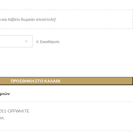
 και λάβετε δωρεάν αποστολή!
Εκκαθάριση
ΠΡΟΣΘΉΚΗ ΣΤΟ ΚΑΛΆΘΙ
υμιών
-011-OFFWHITE
ες