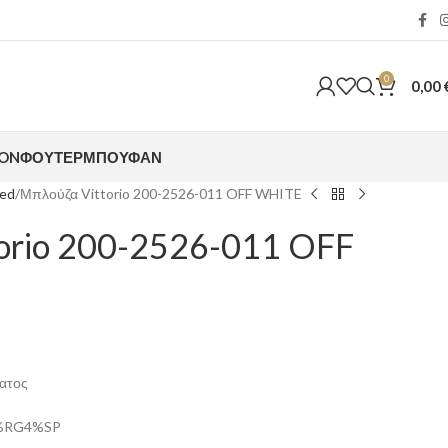
0
0,00
ION
ΦΟΎΤΕΡ
ΜΠΟΥΦΆΝ
zed
Μπλούζα Vittorio 200-2526-011 OFF WHITE
orio 200-2526-011 OFF
ματος
18%RG4%SP