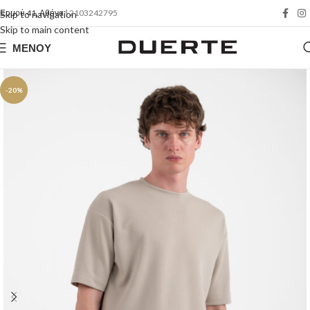
Ερμού 41, Αθήνα
| 2103242795
Skip to navigation
Skip to main content
ΜΕΝΟΎ
-20%