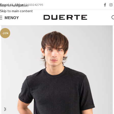
Ερμού 41, Αθήνα
| 2103242795
Skip to navigation
Skip to main content
ΜΕΝΟΎ
-20%