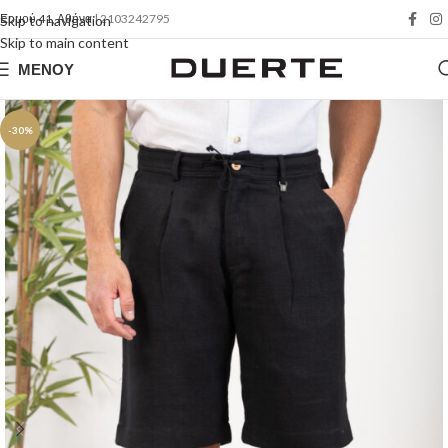
Ερμού 41, Αθήνα
| 2103242795
Skip to navigation
Skip to main content
ΜΕΝΟΎ
-30%