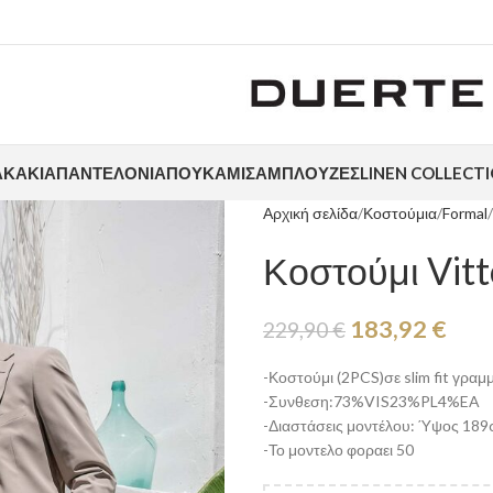
ΑΚΆΚΙΑ
ΠΑΝΤΕΛΌΝΙΑ
ΠΟΥΚΆΜΙΣΑ
ΜΠΛΟΎΖΕΣ
LINEN COLLECT
Αρχική σελίδα
Κοστούμια
Formal
Κοστούμι Vit
183,92
€
229,90
€
-Κοστούμι (2PCS)σε slim fit γραμ
-Συνθεση:73%VIS23%PL4%EA
-Διαστάσεις μοντέλου: Ύψος 189c
-Το μοντελο φοραει 50