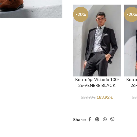
-20%
-20%
Κοστούμι Vittorio 100-
Κοστο
26-VENERE BLACK
26
183,92
€
229,90
€
22
Share: