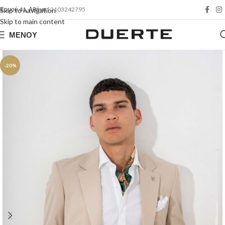
Ερμού 41, Αθήνα
| 2103242795
Skip to navigation
Skip to main content
ΜΕΝΟΎ
-20%