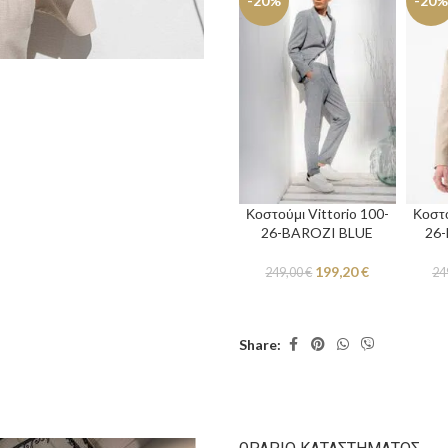
-20%
-20%
Κοστούμι Vittorio 100-
Κοστο
26-BAROZI BLUE
26
199,20
€
249,00
€
24
Share: