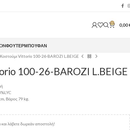
0
0,00
ION
ΦΟΎΤΕΡ
ΜΠΟΥΦΆΝ
Κοστούμι Vittorio 100-26-BAROZI L.BEIGE
torio 100-26-BAROZI L.BEIGE
μή
3%LYC
m, Βάρος 79 kg.
 και λάβετε δωρεάν αποστολή!