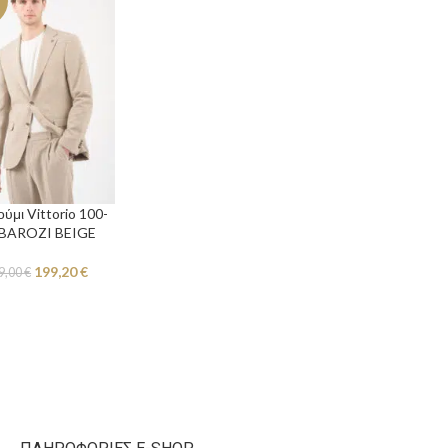
ύμι Vittorio 100-
-BAROZI BEIGE
199,20
€
9,00
€