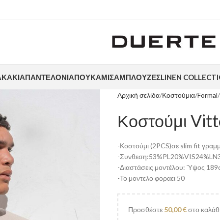
ΑΚΆΚΙΑ
ΠΑΝΤΕΛΌΝΙΑ
ΠΟΥΚΆΜΙΣΑ
ΜΠΛΟΎΖΕΣ
LINEN COLLECT
Αρχική σελίδα
Κοστούμια
Formal
Κοστούμι Vit
-Κοστούμι (2PCS)σε slim fit γραμ
-Συνθεση:53%PL20%VIS24%LN
-Διαστάσεις μοντέλου: Ύψος 189c
-Το μοντελο φοραει 50
Προσθέστε
50,00
€
στο καλάθι