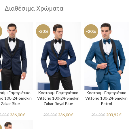
Διαθέσιμα Χρώματα:
-20%
-20%
ούμι Γαμπριάτικο
Κοστούμι Γαμπριάτικο
Κοστούμι Γαμπριάτικο
rio 100-24-Smokin
Vittorio 100-24-Smokin
Vittorio 100-24-Smokin
Zakar Blue
Zakar Royal Blue
Petrol
236,00
€
236,00
€
203,92
€
5,00
€
295,00
€
254,90
€