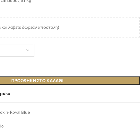
 cm Βάρος 81 kg
 και λάβετε δωρεάν αποστολή!
ΠΡΟΣΘΉΚΗ ΣΤΟ ΚΑΛΆΘΙ
υμιών
kin-Royal Blue
io