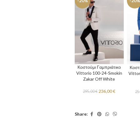
-20%
-20%
Κοστούμι Γαμπριάτικο
Κοστ
Vittorio 100-24-Smokin
Vitto
Zakar Off White
236,00
€
295,00
€
25
Share: