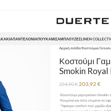
ΑΚΆΚΙΑ
ΠΑΝΤΕΛΌΝΙΑ
ΠΟΥΚΆΜΙΣΑ
ΜΠΛΟΎΖΕΣ
LINEN COLLECT
Αρχική σελίδα
Κοστούμια
Groom
Κοστούμι Γαμπ
Smokin Royal 
203,92
€
254,90
€
-Κουστούμι γαμπριάτικο Smokin-sl
-Κουμπιά και πέτο ντυμένα σε ύφ
-Ύφασμα comfort πού χαρίζει εξαι