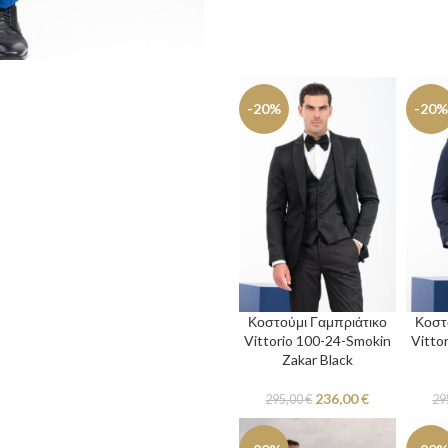
-20%
-20%
Κοστούμι Γαμπριάτικο
Κοστ
Vittorio 100-24-Smokin
Vitto
Zakar Black
236,00
€
295,00
€
29