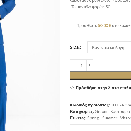
-Διαστάσεις μοντέλου: Ύψος 1,83
-Το μοντέλο φοράει:50
Προσθέστε
50,00
€
στο καλάθι
SIZE
Πρόσθήκη στην λίστα επιθ
Κωδικός προϊόντος:
100-24-Smo
Κατηγορίες:
Groom
,
Κοστούμια
Ετικέτες:
Spring - Summer
,
Vittor