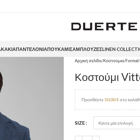
ΑΚΆΚΙΑ
ΠΑΝΤΕΛΌΝΙΑ
ΠΟΥΚΆΜΙΣΑ
ΜΠΛΟΎΖΕΣ
LINEN COLLECT
Αρχική σελίδα
Κοστούμια
Formal
Κοστούμι Vit
Προσθέστε
50,00
€
στο καλάθι
SIZE