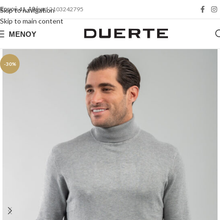
Ερμού 41, Αθήνα
| 2103242795
Skip to navigation
Skip to main content
ΜΕΝΟΎ
-30%