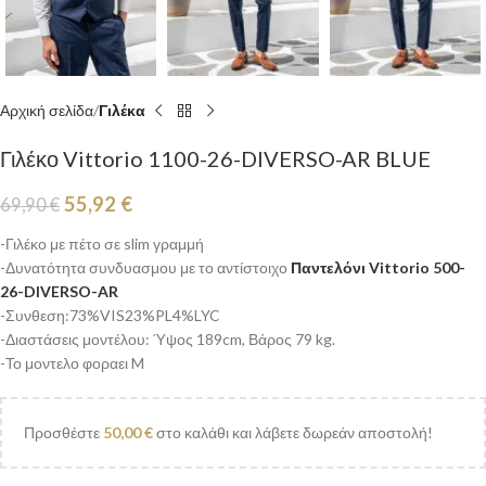
Αρχική σελίδα
Γιλέκα
Γιλέκο Vittorio 1100-26-DIVERSO-AR BLUE
55,92
€
69,90
€
-Γιλέκο με πέτο σε slim γραμμή
-Δυνατότητα συνδυασμου με το αντίστοιχο
Παντελόνι Vittorio 500-
26-DIVERSO-AR
-Συνθεση:73%VIS23%PL4%LYC
-Διαστάσεις μοντέλου: Ύψος 189cm, Βάρος 79 kg.
-Το μοντελο φοραει M
Προσθέστε
50,00
€
στο καλάθι και λάβετε δωρεάν αποστολή!