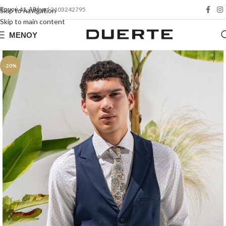
Ερμού 41, Αθήνα
| 2103242795
Skip to navigation
Skip to main content
ΜΕΝΟΎ
-20%